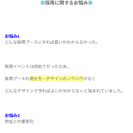
・延岡（のべおか）へのUIJターンの方へのPR
池上鉄工所様が工場を構えているのは、宮崎県延岡市。
延岡の若者は、都会に出てしまう方が多いそう。
職人の方々が高齢になってきていることもあり、
今後を担っていく若い人材、そして
「延岡愛」のある学生
を
お客様は求めていらっしゃいました。
●
採用に関するお悩み
●