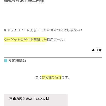
■
事例の概要
今回紹介する
導入事例
の概要は以下です！
株式会社池上鉄工所様
キャッチコピーに方言？！ただ目立つだけじゃない！
ターゲットの学生を意識した
採用ブース！
▲