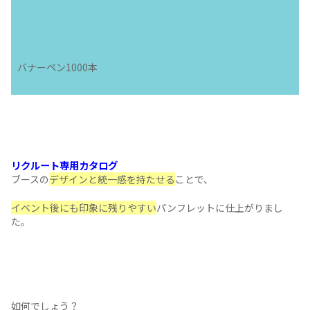
しょうか。
デザイン全体に+αの工夫
所々に施されている
波のモチーフ
は、受注生産しているタン
中の液体を表現しており、
事業内容をさりげなくアピール
しています。
●
ノベルティグッズやカタログ製作でブランド力UP