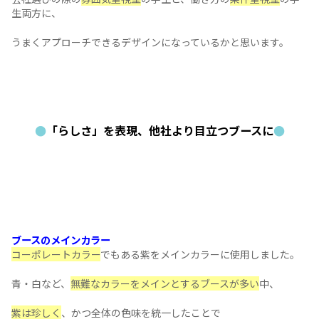
働く魅力
をバナースタンドでは打ち出しました。
「どんなことをしている会社なのか」も気になるところでは
ますが、
池上鉄工場様の場合は
「会社に入るメリット・魅力」を打ち
方が、
学生はイメージがしやすく・興味を持ちやすい
と判断しまし
知っちょる？ IKEGAMIで働く3つの魅力
1 日本トップクラスの職人技
2 出る杭は、徹底的に育てる。