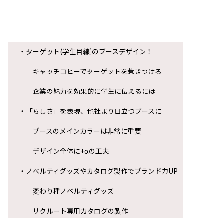
他社ブースと似たような構成・デザインになるのは避けたか
とのこと。
池上鉄工所様らしさを全面に出したブースを、求めていらっ
いました。
▲
■
ご提案内容
では、これらのご要望やお悩みに対して弊社がどのようにア
ーチをして
解決を図ったのか！
ずばりその秘密を以下の3つの観点から説明致します。