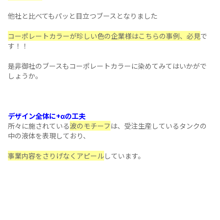
3 有給取りやすく、残業少なめ。
如何でしょうか？「
入ってみたいなぁ、この会社に！！！
」
じた方も
多かったのではないでしょうか？
会社選びの際の
雰囲気重視型
の学生と、働き方の
条件重視型
生両方に、
うまくアプローチできるデザインになっているかと思います