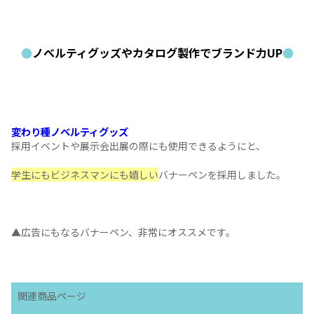
●
「らしさ」を表現、他社より目立つブースに
●
ブースのメインカラー
コーポレートカラー
でもある紫をメインカラーに使用しまし
青・白など、
無難なカラーをメインとするブースが多い
中、
紫は珍しく
、かつ全体の色味を統一したことで
他社と比べてもパッと目立つブースとなりました
コーポレートカラーが珍しい色の企業様はこちらの事例、必
す！！
是非御社のブースもコーポレートカラーに染めてみてはいか