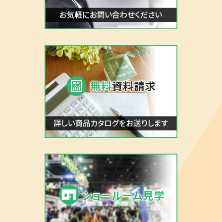
株式会社ゼンシン
■TEL：0120-102-548
■メール：
info@zensin.jp
最新のコラム
2020.03.18
【オンライン説明会&WEB会議】背景パネルと撮影機材セッ
を新発売
2020.01.27
2021採用を勝ち抜くには！～採用ブース大相談会～
2020.01.20
事例写真ご提供で10％OFF 椅子カバーサイドゴム
2020.01.10
NEW椅子カバー：合説はこれで安心【大きな椅子】でもOK
2020.01.10