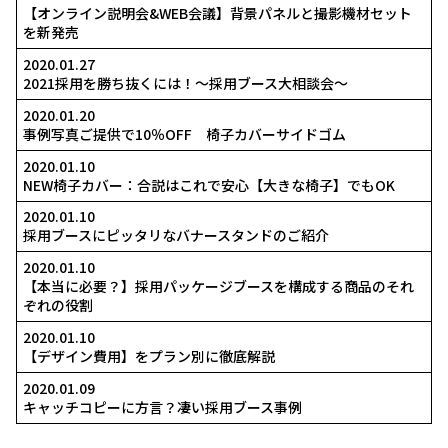
スタンダードプランB
その他オススメ商品
▶ZERO+タペストリー
▶椅子カバー ロング
▶エコノミカルXバナー
▲
お問い合わせフォーム
0120-102-548