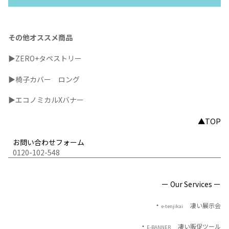
この記事の読者の皆様にとっても、
ブース装飾のデザインと
性のあるノベルティグッズや会社案内パンフレット
を
拝見することで、さらに池上鉄工所様のことが
印象に残って
いる
のではないでしょうか？
▲
■
今回のブースのポイント
今回のブースのポイントは、
ターゲットの学生目線で、会社の魅力を表現
する
ということでした！！