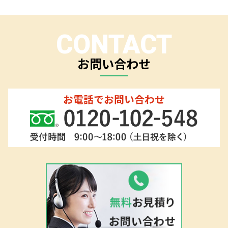
ー Our Servic
・
凄い
e-tenjikai
・
凄い販促
E-BANNER
・
凄い店
DELIGHT
・
グランピングツール
deluxs